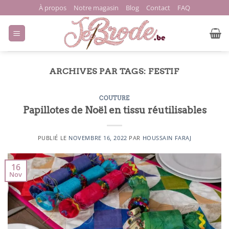
Passer
À propos
Notre magasin
Blog
Contact
FAQ
au
contenu
ARCHIVES PAR TAGS:
FESTIF
COUTURE
Papillotes de Noël en tissu réutilisables
PUBLIÉ LE
NOVEMBRE 16, 2022
PAR
HOUSSAIN FARAJ
16
Nov