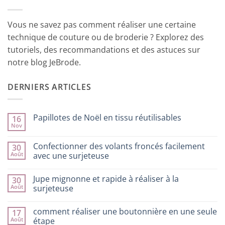
Vous ne savez pas comment réaliser une certaine
technique de couture ou de broderie ? Explorez des
tutoriels, des recommandations et des astuces sur
notre blog JeBrode.
DERNIERS ARTICLES
Papillotes de Noël en tissu réutilisables
16
Nov
Aucun
commentaire
sur
Confectionner des volants froncés facilement
30
Papillotes
Août
de
avec une surjeteuse
Noël
Aucun
en
commentaire
tissu
Jupe mignonne et rapide à réaliser à la
30
sur
réutilisables
Confectionner
Août
surjeteuse
des
volants
Aucun
froncés
commentaire
comment réaliser une boutonnière en une seule
17
facilement
sur
avec
Jupe
Août
étape
une
mignonne