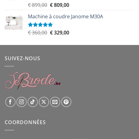
Le
Le
€
899,00
€
809,00
Note
5.00
sur 5
prix
prix
Machine à coudre Janome M30A
initial
actuel
était :
est :
€ 899,00.
€ 809,00.
Le
Le
€
360,00
€
329,00
Note
5.00
sur 5
prix
prix
initial
actuel
était :
est :
SUIVEZ-NOUS
€ 360,00.
€ 329,00.
COORDONNÉES