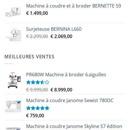
prix
prix
Machine à coudre et à broder BERNETTE 59
initial
actuel
€
1.499,00
était :
est :
€ 2.299,00.
€ 2.069,00.
Surjeteuse BERNINA L660
Le
Le
€
2.299,00
€
2.069,00
prix
prix
initial
actuel
était :
est :
MEILLEURES VENTES
€ 2.299,00.
€ 2.069,00.
PR680W Machine à broder 6 aiguilles
Le
Le
€
9.999,00
€
8.999,00
Note
3.50
sur
prix
prix
5
Machine à coudre Janome Sewist 780DC
initial
actuel
était :
est :
€ 9.999,00.
€ 8.999,00.
€
759,00
Note
5.00
sur 5
Machine à coudre Janome Skyline S7 édition