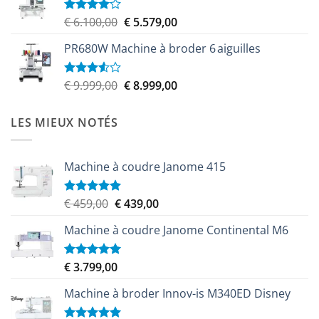
Le
Le
€
6.100,00
€
5.579,00
Note
4.00
sur
prix
prix
5
PR680W Machine à broder 6 aiguilles
initial
actuel
était :
est :
€ 6.100,00.
€ 5.579,00.
Le
Le
€
9.999,00
€
8.999,00
Note
3.50
sur
prix
prix
5
initial
actuel
LES MIEUX NOTÉS
était :
est :
€ 9.999,00.
€ 8.999,00.
Machine à coudre Janome 415
Le
Le
€
459,00
€
439,00
Note
5.00
sur 5
prix
prix
Machine à coudre Janome Continental M6
initial
actuel
était :
est :
€ 459,00.
€ 439,00.
€
3.799,00
Note
5.00
sur 5
Machine à broder Innov-is M340ED Disney