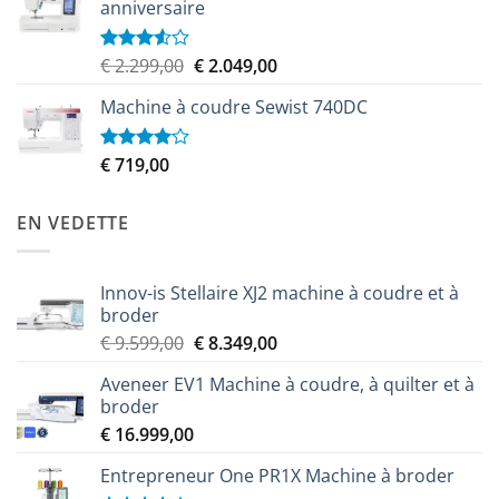
anniversaire
Le
Le
€
2.299,00
€
2.049,00
Note
3.50
sur
prix
prix
5
Machine à coudre Sewist 740DC
initial
actuel
était :
est :
€ 2.299,00.
€ 2.049,00.
€
719,00
Note
4.00
sur
5
EN VEDETTE
Innov-is Stellaire XJ2 machine à coudre et à
broder
Le
Le
€
9.599,00
€
8.349,00
prix
prix
Aveneer EV1 Machine à coudre, à quilter et à
initial
actuel
broder
était :
est :
€
16.999,00
€ 9.599,00.
€ 8.349,00.
Entrepreneur One PR1X Machine à broder