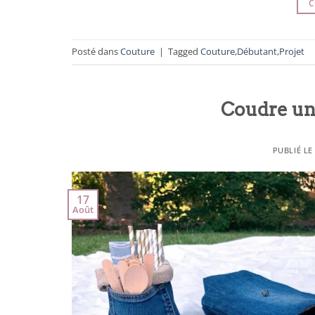
C
Posté dans
Couture
|
Tagged
Couture
,
Débutant
,
Projet
Coudre un
PUBLIÉ L
17
Août