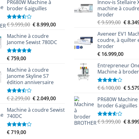
PR680W Machine à
Innov-is Stellaire 
broder 6 aiguilles
machine à coudre
broder
Le
€
9.599,00
€
8.34
Le
Le
€
9.999,00
€
8.999,00
Note
prix
3.50
sur
prix
prix
Aveneer EV1 Mach
5
initial
Machine à coudre
initial
actuel
coudre, à quilter 
était :
Janome Sewist 780DC
était :
est :
broder
€ 9.599
€ 9.999,00.
€ 8.999,00.
€
16.999,00
€
759,00
Note
5.00
sur 5
Entrepreneur On
Machine à coudre
Machine à broder
Janome Skyline S7
édition anniversaire
Le
€
6.100,00
€
5.57
Note
4.00
sur
prix
Le
Le
5
€
2.299,00
€
2.049,00
Note
PR680W Machine
initial
3.50
sur
prix
prix
broder 6 aiguilles
était :
5
Machine à coudre Sewist
initial
actuel
€ 6.100
740DC
était :
est :
Le
€
9.999,00
€
8.99
Note
€ 2.299,00.
€ 2.049,00.
3.50
sur
prix
5
€
719,00
Note
initial
4.00
sur