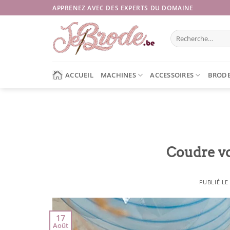
Passer
APPRENEZ AVEC DES EXPERTS DU DOMAINE
au
contenu
Recherche
pour :
ACCUEIL
MACHINES
ACCESSOIRES
BRODE
Coudre vo
PUBLIÉ L
17
Août