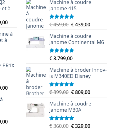
XJ2
Machine à coudre
 et à
Janome 415
Le
9,00
Le
Le
€
459,00
€
439,00
Note
5.00
prix
sur 5
prix
prix
ine à
actuel
Machine à coudre
initial
actuel
et à
est :
Janome Continental M6
était :
est :
,00.
€ 8.349,00.
€ 459,00.
€ 439,00.
€
3.799,00
Note
5.00
sur 5
e PR1X
Machine à broder Innov-
is M340ED Disney
Le
9,00
Le
Le
€
899,00
€
809,00
Note
5.00
prix
sur 5
prix
prix
 à
actuel
Machine à coudre
initial
actuel
est :
Janome M30A
était :
est :
,00.
€ 5.579,00.
€ 899,00.
€ 809,00.
Le
9,00
Le
Le
€
360,00
€
329,00
Note
5.00
prix
sur 5
prix
prix
actuel
initial
actuel