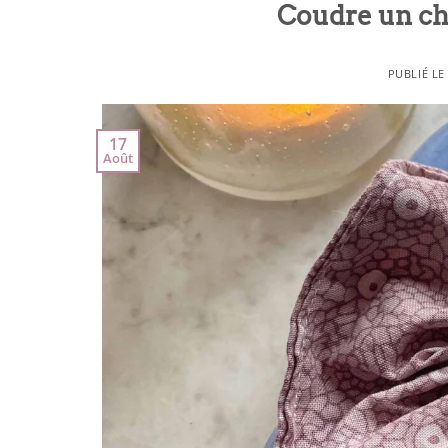
Coudre un ch
PUBLIÉ L
17
Août