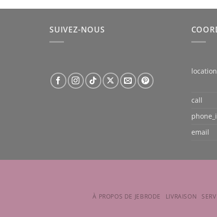
SUIVEZ-NOUS
COOR
locatio
call
phone_
email
À PROPOS DE JEBRODE
LIVRAISON
SERV