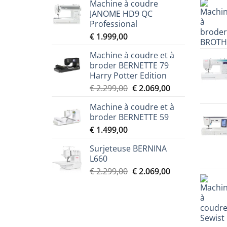
Machine à coudre
JANOME HD9 QC
Professional
€
1.999,00
Machine à coudre et à
broder BERNETTE 79
Harry Potter Edition
Le
Le
€
2.299,00
€
2.069,00
prix
prix
Machine à coudre et à
initial
actuel
broder BERNETTE 59
était :
est :
€
1.499,00
€ 2.299,00.
€ 2.069,00.
Surjeteuse BERNINA
L660
Le
Le
€
2.299,00
€
2.069,00
prix
prix
initial
actuel
était :
est :
€ 2.299,00.
€ 2.069,00.