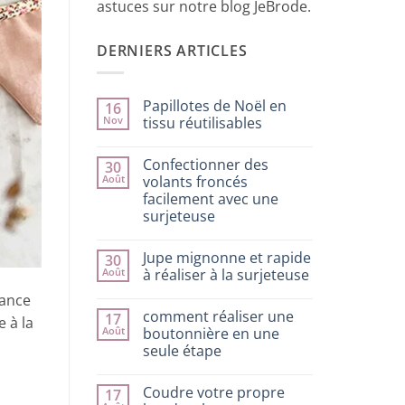
astuces sur notre blog JeBrode.
DERNIERS ARTICLES
Papillotes de Noël en
16
Nov
tissu réutilisables
Aucun
commentaire
Confectionner des
30
sur
Papillotes
Août
volants froncés
de
facilement avec une
Noël
en
surjeteuse
tissu
réutilisables
Aucun
commentaire
Jupe mignonne et rapide
30
sur
Confectionner
Août
à réaliser à la surjeteuse
des
volants
Aucun
sance
froncés
commentaire
comment réaliser une
17
facilement
sur
e à la
avec
Jupe
Août
boutonnière en une
une
mignonne
seule étape
surjeteuse
et
rapide
Aucun
à
commentaire
réaliser
Coudre votre propre
17
sur
à
comment