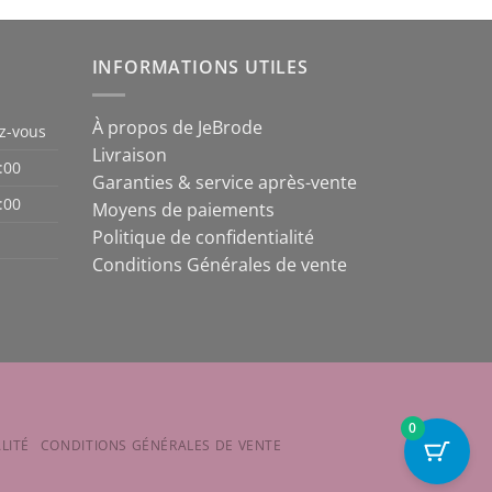
est :
était :
est :
,00.
€ 8.999,00.
€ 360,00.
€ 329,00.
INFORMATIONS UTILES
À propos de JeBrode
z-vous
Livraison
:00
Garanties & service après-vente
:00
Moyens de paiements
Politique de confidentialité
Conditions Générales de vente
0
LITÉ
CONDITIONS GÉNÉRALES DE VENTE