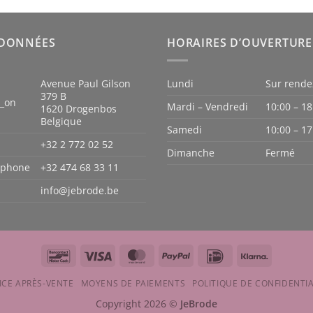
était :
5
€ 9.999
DONNÉES
HORAIRES D’OUVERTURE
Avenue Paul Gilson
Lundi
Sur rende
379 B
n_on
Mardi – Vendredi
10:00 – 18
1620 Drogenbos
Belgique
Samedi
10:00 – 17
+32 2 772 02 52
Dimanche
Fermé
iphone
+32 474 68 33 11
info@jebrode.be
Bancontact
Visa
MasterCard
PayPal
IDeal
Klarna
ICE APRÈS-VENTE
MOYENS DE PAIEMENTS
POLITIQUE DE CONFIDENTIA
Copyright 2026 ©
JeBrode