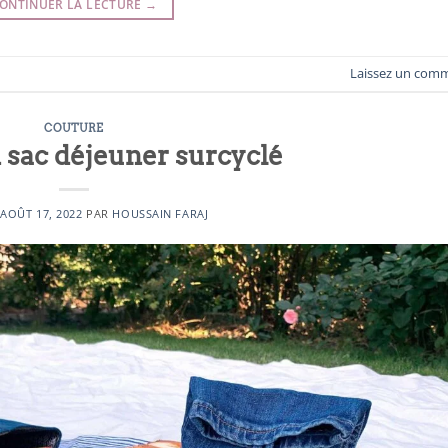
ONTINUER LA LECTURE
→
Laissez un com
COUTURE
 sac déjeuner surcyclé
E
AOÛT 17, 2022
PAR
HOUSSAIN FARAJ