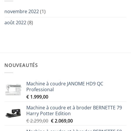
novembre 2022
(1)
août 2022
(8)
NOUVEAUTÉS
Machine à coudre JANOME HD9 QC
Professional
€
1.999,00
Machine à coudre et à broder BERNETTE 79
Harry Potter Edition
Le
Le
€
2.299,00
€
2.069,00
prix
prix