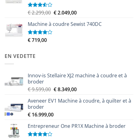
Le
Le
€
2.299,00
€
2.049,00
Note
3.50
sur
prix
prix
5
Machine à coudre Sewist 740DC
initial
actuel
était :
est :
€ 2.299,00.
€ 2.049,00.
€
719,00
Note
4.00
sur
5
EN VEDETTE
Innov-is Stellaire XJ2 machine à coudre et à
broder
Le
Le
€
9.599,00
€
8.349,00
prix
prix
Aveneer EV1 Machine à coudre, à quilter et à
initial
actuel
broder
était :
est :
€
16.999,00
€ 9.599,00.
€ 8.349,00.
Entrepreneur One PR1X Machine à broder