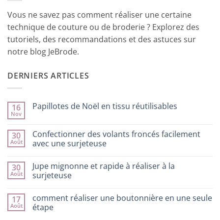
Vous ne savez pas comment réaliser une certaine
technique de couture ou de broderie ? Explorez des
tutoriels, des recommandations et des astuces sur
notre blog JeBrode.
DERNIERS ARTICLES
Papillotes de Noël en tissu réutilisables
16
Nov
Aucun
commentaire
sur
Confectionner des volants froncés facilement
30
Papillotes
Août
de
avec une surjeteuse
Noël
Aucun
en
commentaire
tissu
Jupe mignonne et rapide à réaliser à la
30
sur
réutilisables
Confectionner
Août
surjeteuse
des
volants
Aucun
froncés
commentaire
comment réaliser une boutonnière en une seule
17
facilement
sur
avec
Jupe
Août
étape
une
mignonne
surjeteuse
et
Aucun