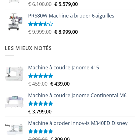
Le
Le
€
6.100,00
€
5.579,00
Note
4.00
sur
prix
prix
5
PR680W Machine à broder 6 aiguilles
initial
actuel
était :
est :
€ 6.100,00.
€ 5.579,00.
Le
Le
€
9.999,00
€
8.999,00
Note
3.50
sur
prix
prix
5
initial
actuel
LES MIEUX NOTÉS
était :
est :
€ 9.999,00.
€ 8.999,00.
Machine à coudre Janome 415
Le
Le
€
459,00
€
439,00
Note
5.00
sur 5
prix
prix
Machine à coudre Janome Continental M6
initial
actuel
était :
est :
€ 459,00.
€ 439,00.
€
3.799,00
Note
5.00
sur 5
Machine à broder Innov-is M340ED Disney
Le
Le
€
899,00
€
809,00
Note
5.00