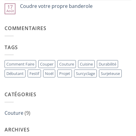
rapide
commentaire
Coudre votre propre banderole
17
à
sur
réaliser
comment
Août
Aucun
à
réaliser
commentaire
la
une
sur
surjeteuse
boutonnière
Coudre
en
COMMENTAIRES
votre
une
propre
seule
banderole
étape
TAGS
Comment Faire
Couper
Couture
Cuisine
Durabilité
Débutant
Festif
Noël
Projet
Surcyclage
Surjeteuse
CATÉGORIES
Couture
(9)
ARCHIVES