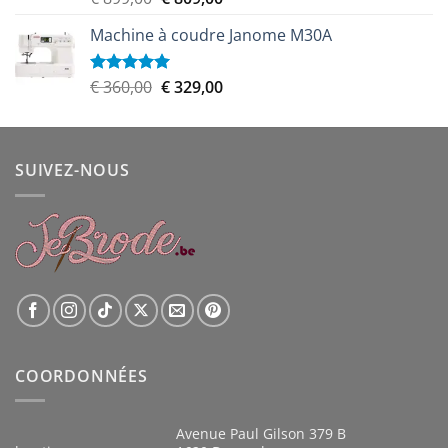
sur 5
prix
prix
Machine à coudre Janome M30A
initial
actuel
était :
est :
€ 899,00.
€ 809,00.
Le
Le
€
360,00
€
329,00
Note
5.00
sur 5
prix
prix
initial
actuel
était :
est :
SUIVEZ-NOUS
€ 360,00.
€ 329,00.
COORDONNÉES
Avenue Paul Gilson 379 B