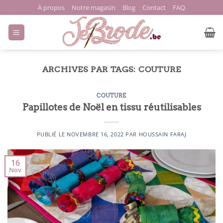
Passer
À propos
Notre magasin
Blog
Contact
FAQ
au
contenu
ARCHIVES PAR TAGS:
COUTURE
COUTURE
Papillotes de Noël en tissu réutilisables
PUBLIÉ LE
NOVEMBRE 16, 2022
PAR
HOUSSAIN FARAJ
16
Nov