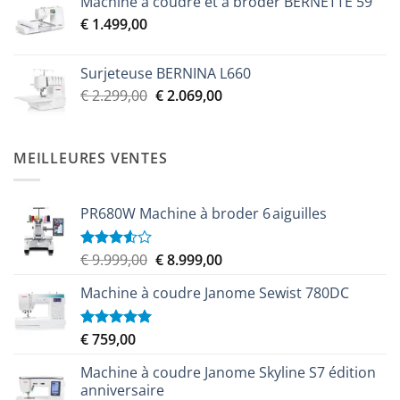
Machine à coudre et à broder BERNETTE 59
initial
actuel
€
1.499,00
était :
est :
€ 2.299,00.
€ 2.069,00.
Surjeteuse BERNINA L660
Le
Le
€
2.299,00
€
2.069,00
prix
prix
initial
actuel
était :
est :
MEILLEURES VENTES
€ 2.299,00.
€ 2.069,00.
PR680W Machine à broder 6 aiguilles
Le
Le
€
9.999,00
€
8.999,00
Note
3.50
sur
prix
prix
5
Machine à coudre Janome Sewist 780DC
initial
actuel
était :
est :
€ 9.999,00.
€ 8.999,00.
€
759,00
Note
5.00
sur 5
Machine à coudre Janome Skyline S7 édition
anniversaire