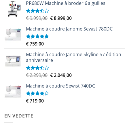
PR680W Machine à broder 6 aiguilles
Le
Le
€
9.999,00
€
8.999,00
Note
3.50
sur
prix
prix
5
Machine à coudre Janome Sewist 780DC
initial
actuel
était :
est :
€ 9.999,00.
€ 8.999,00.
€
759,00
Note
5.00
sur 5
Machine à coudre Janome Skyline S7 édition
anniversaire
Le
Le
€
2.299,00
€
2.049,00
Note
3.50
sur
prix
prix
5
Machine à coudre Sewist 740DC
initial
actuel
était :
est :
€ 2.299,00.
€ 2.049,00.
€
719,00
Note
4.00
sur
5
EN VEDETTE