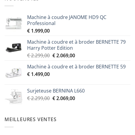
Machine à coudre JANOME HD9 QC
Professional
€
1.999,00
Machine à coudre et à broder BERNETTE 79
Harry Potter Edition
Le
Le
€
2.299,00
€
2.069,00
prix
prix
Machine à coudre et à broder BERNETTE 59
initial
actuel
€
1.499,00
était :
est :
€ 2.299,00.
€ 2.069,00.
Surjeteuse BERNINA L660
Le
Le
€
2.299,00
€
2.069,00
prix
prix
initial
actuel
était :
est :
MEILLEURES VENTES
€ 2.299,00.
€ 2.069,00.