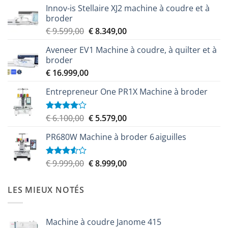
Innov-is Stellaire XJ2 machine à coudre et à
broder
Le
Le
€
9.599,00
€
8.349,00
prix
prix
Aveneer EV1 Machine à coudre, à quilter et à
initial
actuel
broder
était :
est :
€
16.999,00
€ 9.599,00.
€ 8.349,00.
Entrepreneur One PR1X Machine à broder
Le
Le
€
6.100,00
€
5.579,00
Note
4.00
sur
prix
prix
5
PR680W Machine à broder 6 aiguilles
initial
actuel
était :
est :
€ 6.100,00.
€ 5.579,00.
Le
Le
€
9.999,00
€
8.999,00
Note
3.50
sur
prix
prix
5
initial
actuel
LES MIEUX NOTÉS
était :
est :
€ 9.999,00.
€ 8.999,00.
Machine à coudre Janome 415