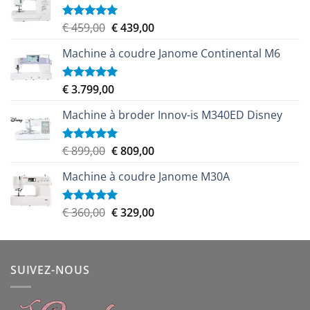
Le
Le
€
459,00
€
439,00
Note
5.00
sur 5
prix
prix
Machine à coudre Janome Continental M6
initial
actuel
était :
est :
€ 459,00.
€ 439,00.
€
3.799,00
Note
5.00
sur 5
Machine à broder Innov-is M340ED Disney
Le
Le
€
899,00
€
809,00
Note
5.00
sur 5
prix
prix
Machine à coudre Janome M30A
initial
actuel
était :
est :
€ 899,00.
€ 809,00.
Le
Le
€
360,00
€
329,00
Note
5.00
sur 5
prix
prix
initial
actuel
était :
est :
SUIVEZ-NOUS
€ 360,00.
€ 329,00.