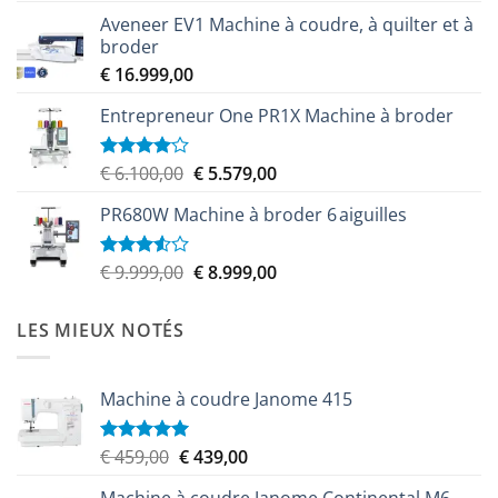
prix
prix
Aveneer EV1 Machine à coudre, à quilter et à
initial
actuel
broder
était :
est :
€
16.999,00
€ 9.599,00.
€ 8.349,00.
Entrepreneur One PR1X Machine à broder
Le
Le
€
6.100,00
€
5.579,00
Note
4.00
sur
prix
prix
5
PR680W Machine à broder 6 aiguilles
initial
actuel
était :
est :
€ 6.100,00.
€ 5.579,00.
Le
Le
€
9.999,00
€
8.999,00
Note
3.50
sur
prix
prix
5
initial
actuel
LES MIEUX NOTÉS
était :
est :
€ 9.999,00.
€ 8.999,00.
Machine à coudre Janome 415
Le
Le
€
459,00
€
439,00
Note
5.00
sur 5
prix
prix