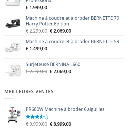
Professional
€
1.999,00
Machine à coudre et à broder BERNETTE 79
Harry Potter Edition
Le
Le
€
2.299,00
€
2.069,00
prix
prix
Machine à coudre et à broder BERNETTE 59
initial
actuel
€
1.499,00
était :
est :
€ 2.299,00.
€ 2.069,00.
Surjeteuse BERNINA L660
Le
Le
€
2.299,00
€
2.069,00
prix
prix
initial
actuel
était :
est :
MEILLEURES VENTES
€ 2.299,00.
€ 2.069,00.
PR680W Machine à broder 6 aiguilles
Le
Le
€
9.999,00
€
8.999,00
Note