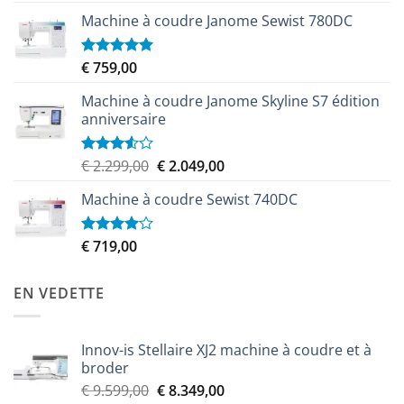
3.50
sur
prix
prix
5
Machine à coudre Janome Sewist 780DC
initial
actuel
était :
est :
€ 9.999,00.
€ 8.999,00.
€
759,00
Note
5.00
sur 5
Machine à coudre Janome Skyline S7 édition
anniversaire
Le
Le
€
2.299,00
€
2.049,00
Note
3.50
sur
prix
prix
5
Machine à coudre Sewist 740DC
initial
actuel
était :
est :
€ 2.299,00.
€ 2.049,00.
€
719,00
Note
4.00
sur
5
EN VEDETTE
Innov-is Stellaire XJ2 machine à coudre et à
broder
Le
Le
€
9.599,00
€
8.349,00