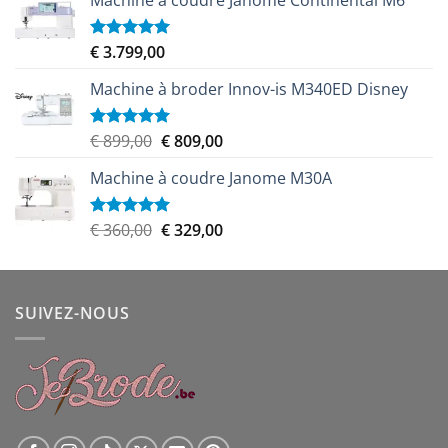
Machine à coudre Janome Continental M6
initial
actuel
était :
est :
€ 459,00.
€ 439,00.
€
3.799,00
Note
5.00
sur 5
Machine à broder Innov-is M340ED Disney
Le
Le
€
899,00
€
809,00
Note
5.00
sur 5
prix
prix
Machine à coudre Janome M30A
initial
actuel
était :
est :
€ 899,00.
€ 809,00.
Le
Le
€
360,00
€
329,00
Note
5.00
sur 5
prix
prix
initial
actuel
était :
est :
SUIVEZ-NOUS
€ 360,00.
€ 329,00.