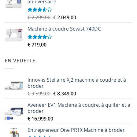
anniversaire
Le
Le
€
2.299,00
€
2.049,00
Note
3.50
sur
prix
prix
5
Machine à coudre Sewist 740DC
initial
actuel
était :
est :
€ 2.299,00.
€ 2.049,00.
€
719,00
Note
4.00
sur
5
EN VEDETTE
Innov-is Stellaire XJ2 machine à coudre et à
broder
Le
Le
€
9.599,00
€
8.349,00
prix
prix
Aveneer EV1 Machine à coudre, à quilter et à
initial
actuel
broder
était :
est :
€
16.999,00
€ 9.599,00.
€ 8.349,00.
Entrepreneur One PR1X Machine à broder