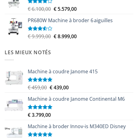
Le
Le
€
6.100,00
€
5.579,00
Note
4.00
sur
prix
prix
5
PR680W Machine à broder 6 aiguilles
initial
actuel
était :
est :
€ 6.100,00.
€ 5.579,00.
Le
Le
€
9.999,00
€
8.999,00
Note
3.50
sur
prix
prix
5
initial
actuel
LES MIEUX NOTÉS
était :
est :
€ 9.999,00.
€ 8.999,00.
Machine à coudre Janome 415
Le
Le
€
459,00
€
439,00
Note
5.00
sur 5
prix
prix
Machine à coudre Janome Continental M6
initial
actuel
était :
est :
€ 459,00.
€ 439,00.
€
3.799,00
Note
5.00
sur 5
Machine à broder Innov-is M340ED Disney