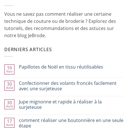
Vous ne savez pas comment réaliser une certaine
technique de couture ou de broderie ? Explorez des
tutoriels, des recommandations et des astuces sur
notre blog JeBrode.
DERNIERS ARTICLES
Papillotes de Noël en tissu réutilisables
16
Nov
Aucun
commentaire
sur
Confectionner des volants froncés facilement
30
Papillotes
Août
de
avec une surjeteuse
Noël
Aucun
en
commentaire
tissu
Jupe mignonne et rapide à réaliser à la
30
sur
réutilisables
Confectionner
Août
surjeteuse
des
volants
Aucun
froncés
commentaire
comment réaliser une boutonnière en une seule
17
facilement
sur
avec
Jupe
Août
étape
une
mignonne