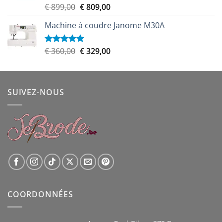
Le
Le
€
899,00
€
809,00
Note
5.00
sur 5
prix
prix
Machine à coudre Janome M30A
initial
actuel
était :
est :
€ 899,00.
€ 809,00.
Le
Le
€
360,00
€
329,00
Note
5.00
sur 5
prix
prix
initial
actuel
était :
est :
SUIVEZ-NOUS
€ 360,00.
€ 329,00.
COORDONNÉES