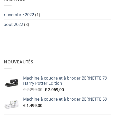
novembre 2022
(1)
août 2022
(8)
NOUVEAUTÉS
Machine à coudre et à broder BERNETTE 79
Harry Potter Edition
Le
Le
€
2.299,00
€
2.069,00
prix
prix
Machine à coudre et à broder BERNETTE 59
initial
actuel
€
1.499,00
était :
est :
€ 2.299,00.
€ 2.069,00.