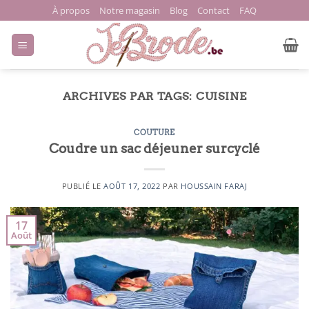
Passer
À propos
Notre magasin
Blog
Contact
FAQ
au
contenu
ARCHIVES PAR TAGS:
CUISINE
COUTURE
Coudre un sac déjeuner surcyclé
PUBLIÉ LE
AOÛT 17, 2022
PAR
HOUSSAIN FARAJ
17
Août