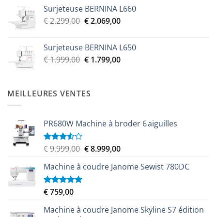
Surjeteuse BERNINA L660
Le
Le
€
2.299,00
€
2.069,00
prix
prix
initial
actuel
Surjeteuse BERNINA L650
était :
est :
Le
Le
€
1.999,00
€
1.799,00
€ 2.299,00.
€ 2.069,00.
prix
prix
initial
actuel
était :
est :
MEILLEURES VENTES
€ 1.999,00.
€ 1.799,00.
PR680W Machine à broder 6 aiguilles
Le
Le
€
9.999,00
€
8.999,00
Note
3.50
sur
prix
prix
5
Machine à coudre Janome Sewist 780DC
initial
actuel
était :
est :
€ 9.999,00.
€ 8.999,00.
€
759,00
Note
5.00
sur 5
Machine à coudre Janome Skyline S7 édition